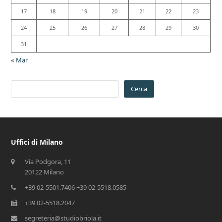
17
18
19
20
21
22
23
24
25
26
27
28
29
30
31
« Mar
Cerca
Uffici di Milano
Via Podgora, 11
20122 Milano
+39 02-5501.7406 +39 02-5518.0585
+39 02-5518.2047
segreteria@studiobriola.it