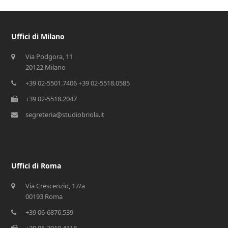
Uffici di Milano
Via Podgora, 11
20122 Milano
+39 02-5501.7406 +39 02-5518.0585
+39 02-5518.2047
segreteria@studiobriola.it
Uffici di Roma
Via Crescenzio, 17/a
00193 Roma
+39 06-6876.539
+39 06-3019.4118