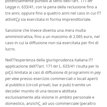
potenzialmente punibili ai sensi dell??art. 171-
ter
Legge n. 633/41, con la pena della reclusione fino a
tre anni, oppure fino a quattro anni nel caso in cui l??
attivitÇÿ sia esercitata in forma imprenditoriale.
Sanzione che invece diventa una mera multa
amministrativa, fino a un massimo di 2.065 euro, nel
caso in cui la diffusione non sia esercitata per fini di
lucro.
Nell??esperienza della giurisprudenza italiana l??
applicazione dell??art. 171-
ter
L. 633/41 risulta per lo
piÇû limitata ai casi di diffusione di programmi in
pay
per view
presso esercizio commerciali o locali aperti
al pubblico (circoli privati, bar e pub) tramite un
decoder munito di una tessera abilitata
esclusivamente alla visione in ambito personale e
domestico, anzichÇ¸ ad uso commerciale (peraltro