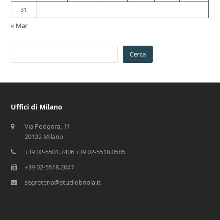
31
« Mar
Cerca
Uffici di Milano
Via Podgora, 11
20122 Milano
+39 02-5501.7406 +39 02-5518.0585
+39 02-5518.2047
segreteria@studiobriola.it