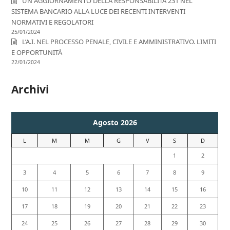
UN AGGIORNAMENTO DELLA RESPONSABILITÀ 231 NEL
SISTEMA BANCARIO ALLA LUCE DEI RECENTI INTERVENTI
NORMATIVI E REGOLATORI
25/01/2024
L’A.I. NEL PROCESSO PENALE, CIVILE E AMMINISTRATIVO. LIMITI
E OPPORTUNITÀ
22/01/2024
Archivi
Agosto 2026
L
M
M
G
V
S
D
1
2
3
4
5
6
7
8
9
10
11
12
13
14
15
16
17
18
19
20
21
22
23
24
25
26
27
28
29
30