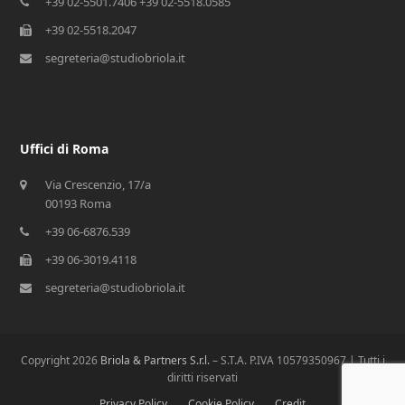
+39 02-5501.7406 +39 02-5518.0585
+39 02-5518.2047
segreteria@studiobriola.it
Uffici di Roma
Via Crescenzio, 17/a
00193 Roma
+39 06-6876.539
+39 06-3019.4118
segreteria@studiobriola.it
Copyright 2026
Briola & Partners S.r.l.
– S.T.A. P.IVA 10579350967 | Tutti i
diritti riservati
Privacy Policy
Cookie Policy
Credit