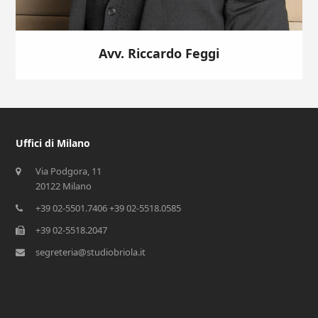
Avv. Riccardo Feggi
Uffici di Milano
Via Podgora, 11
20122 Milano
+39 02-5501.7406 +39 02-5518.0585
+39 02-5518.2047
segreteria@studiobriola.it