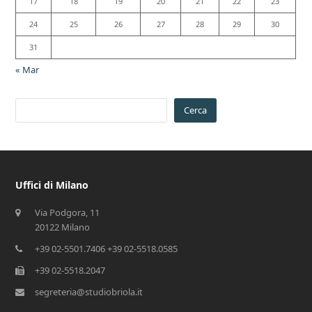
17
18
19
20
21
22
23
24
25
26
27
28
29
30
31
« Mar
Cerca
Uffici di Milano
Via Podgora, 11
20122 Milano
+39 02-5501.7406 +39 02-5518.0585
+39 02-5518.2047
segreteria@studiobriola.it