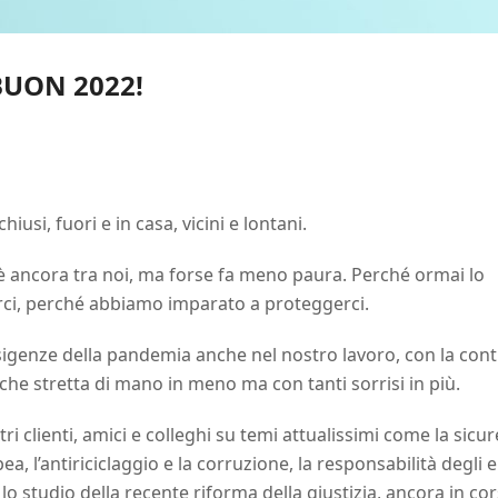
UON 2022!
chiusi, fuori e in casa, vicini e lontani.
id è ancora tra noi, ma forse fa meno paura. Perché ormai lo
ci, perché abbiamo imparato a proteggerci.
sigenze della pandemia anche nel nostro lavoro, con la con
he stretta di mano in meno ma con tanti sorrisi in più.
tri clienti, amici e colleghi su temi attualissimi come la sicu
a, l’antiriciclaggio e la corruzione, la responsabilità degli 
lo studio della recente riforma della giustizia, ancora in cor