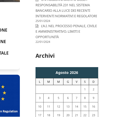
RESPONSABILITÀ 231 NEL SISTEMA
BANCARIO ALLA LUCE DEI RECENTI
INTERVENTI NORMATIVI E REGOLATORI
25/01/2024
L’A.I. NEL PROCESSO PENALE, CIVILE
ONE
E AMMINISTRATIVO. LIMITI E
OPPORTUNITÀ
ONE
22/01/2024
TALE
Archivi
Agosto 2026
L
M
M
G
V
S
D
1
2
3
4
5
6
7
8
9
10
11
12
13
14
15
16
17
18
19
20
21
22
23