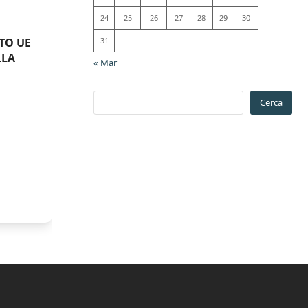
24
25
26
27
28
29
30
TO UE
31
LLA
« Mar
Cerca