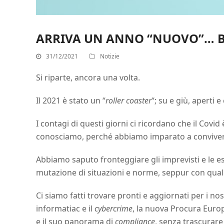
ARRIVA UN ANNO “NUOVO”… B
31/12/2021
Notizie
Si riparte, ancora una volta.
Il 2021 è stato un “
roller coaster
“; su e giù, aperti e 
I contagi di questi giorni ci ricordano che il Cov
conosciamo, perché abbiamo imparato a conviver
Abbiamo saputo fronteggiare gli imprevisti e le e
mutazione di situazioni e norme, seppur con qualc
Ci siamo fatti trovare pronti e aggiornati per i nos
informatiac e il
cybercrime
, la nuova Procura Europe
e il suo panorama di
compliance
, senza trascurare 