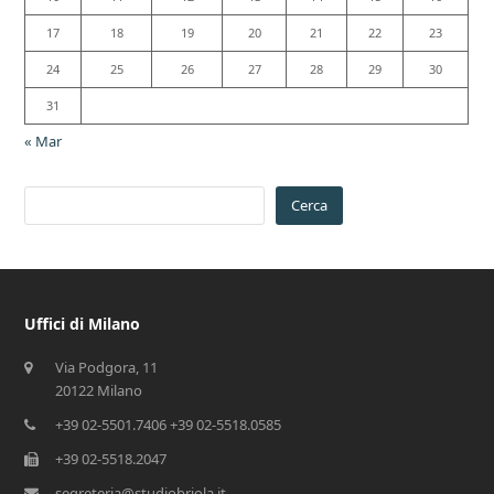
17
18
19
20
21
22
23
24
25
26
27
28
29
30
31
« Mar
Cerca
Uffici di Milano
Via Podgora, 11
20122 Milano
+39 02-5501.7406 +39 02-5518.0585
+39 02-5518.2047
segreteria@studiobriola.it