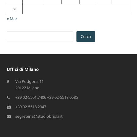
31
« Mar
Cerca
Uffici di Milano
Via Podgora, 11
20122 Milano
+39 02-5501.7406 +39 02-5518.0585
+39 02-5518.2047
segreteria@studiobriola.it