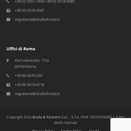
+39 02-5501.7406 +39 02-5518.0585
+39 02-5518.2047
segreteria@studiobriola.it
Uffici di Roma
Via Crescenzio, 17/a
00193 Roma
+39 06-6876.539
+39 06-3019.4118
segreteria@studiobriola.it
Copyright 2026
Briola & Partners S.r.l.
– S.T.A. P.IVA 10579350967 | Tutti i
diritti riservati