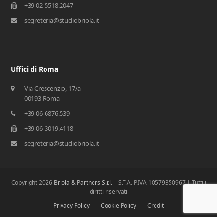
+39 02-5518.2047
segreteria@studiobriola.it
Uffici di Roma
Via Crescenzio, 17/a
00193 Roma
+39 06-6876.539
+39 06-3019.4118
segreteria@studiobriola.it
Copyright 2026
Briola & Partners S.r.l.
– S.T.A. P.IVA 10579350967 | Tutti i
diritti riservati
Privacy Policy
Cookie Policy
Credit