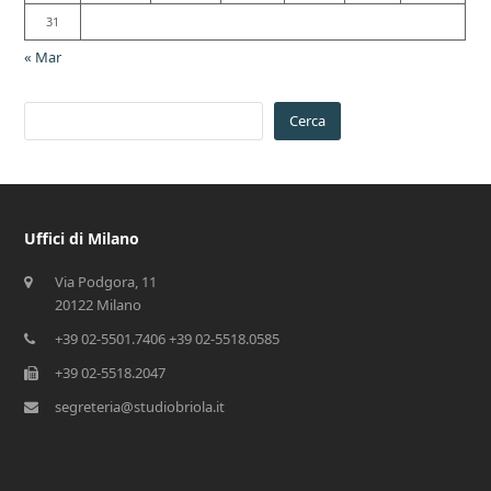
31
« Mar
Cerca
Uffici di Milano
Via Podgora, 11
20122 Milano
+39 02-5501.7406 +39 02-5518.0585
+39 02-5518.2047
segreteria@studiobriola.it