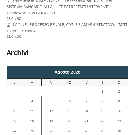
UN AGGIORNAMENTO DELLA RESPONSABILITÀ 231 NEL
SISTEMA BANCARIO ALLA LUCE DEI RECENTI INTERVENTI
NORMATIVI E REGOLATORI
25/01/2024
L’A.I. NEL PROCESSO PENALE, CIVILE E AMMINISTRATIVO. LIMITI
E OPPORTUNITÀ
22/01/2024
Archivi
Agosto 2026
L
M
M
G
V
S
D
1
2
3
4
5
6
7
8
9
10
11
12
13
14
15
16
17
18
19
20
21
22
23
24
25
26
27
28
29
30