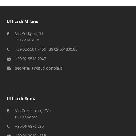
Uffici di Milano
Via Podgora, 11
20122 Milano
+39 02-5501.7406 +39 02-5518.0585
+39 02-5518.2047
segreteria@studiobriola.it
Uffici di Roma
Via Crescenzio, 17/a
00193 Roma
+39 06-6876.539
+39 06-3019.4118