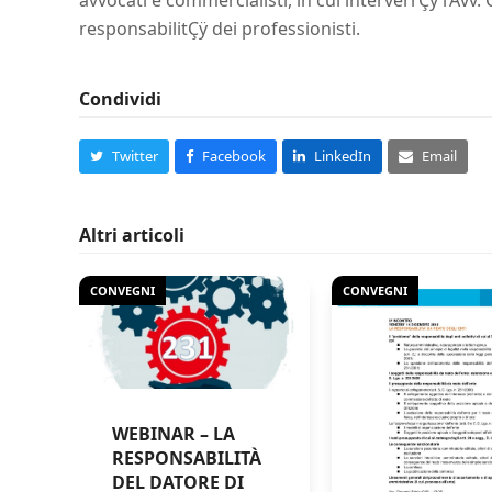
avvocati e commercialisti, in cui interverrÇÿ l’Avv.
responsabilitÇÿ dei professionisti.
Condividi
Twitter
Facebook
LinkedIn
Email
Altri articoli
CONVEGNI
CONVEGNI
WEBINAR – LA
RESPONSABILITÀ
DEL DATORE DI