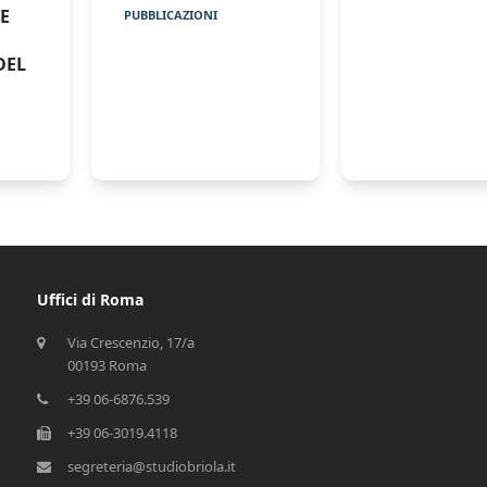
E
PUBBLICAZIONI
DEL
Uffici di Roma
Via Crescenzio, 17/a
00193 Roma
+39 06-6876.539
+39 06-3019.4118
segreteria@studiobriola.it