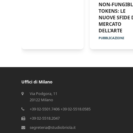
NON-FUNGIBL
TOKENS: LE
NUOVE SFIDE 
MERCATO
DELL’ARTE
PUBBLICAZIONI
Uffici di Milano
Via Podgora, 11
20122 Milano
+39 02-5501.7406 +39 02-5518.0585
+39 02-5518.2047
segreteria@studiobriola.it