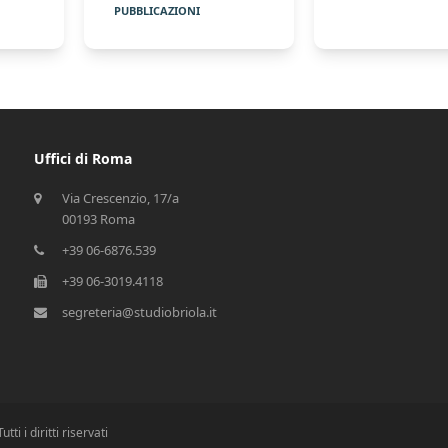
PUBBLICAZIONI
Uffici di Roma
Via Crescenzio, 17/a
00193 Roma
+39 06-6876.539
+39 06-3019.4118
segreteria@studiobriola.it
ti i diritti riservati