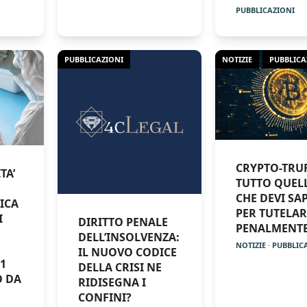
PUBBLICAZIONI
PUBBLICAZIONI
NOTIZIE
PUBBLICA
CRYPTO-TRUF
TA’
TUTTO QUEL
CHE DEVI SA
ICA
PER TUTELAR
I
DIRITTO PENALE
PENALMENT
DELL’INSOLVENZA:
NOTIZIE
·
PUBBLIC
IL NUOVO CODICE
01
DELLA CRISI NE
O DA
RIDISEGNA I
CONFINI?