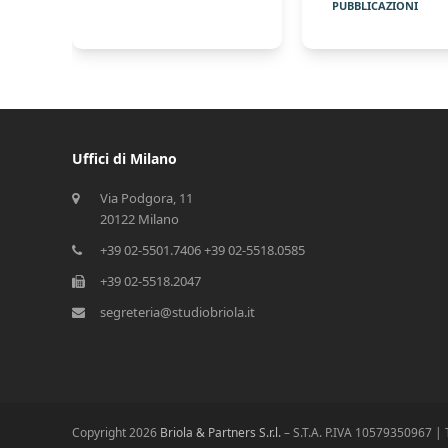
PUBBLICAZIONI
Uffici di Milano
Via Podgora, 11
20122 Milano
+39 02-5501.7406 +39 02-5518.0585
+39 02-5518.2047
segreteria@studiobriola.it
Copyright 2026
Briola & Partners S.r.l.
– S.T.A. P.IVA 10579350967 | Tut