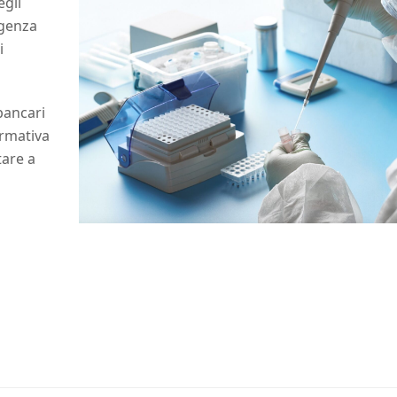
egli
rgenza
i
 bancari
ormativa
tare a