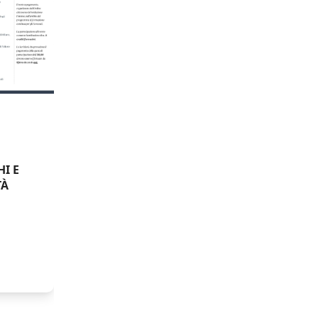
HI E
TÀ