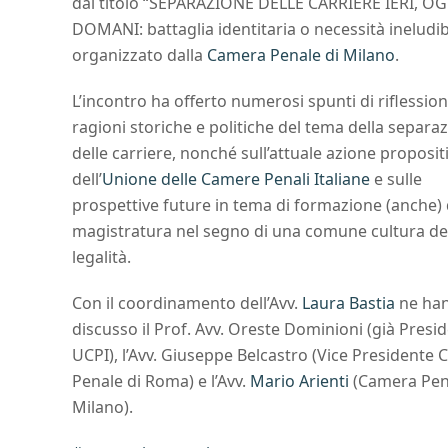
dal titolo “SEPARAZIONE DELLE CARRIERE IERI, OG
DOMANI: battaglia identitaria o necessità ineludibi
organizzato dalla
Camera Penale di Milano
.
L’incontro ha offerto numerosi spunti di riflession
ragioni storiche e politiche del tema della separa
delle carriere, nonché sull’attuale azione proposit
dell’
Unione delle Camere Penali Italiane
e sulle
prospettive future in tema di formazione (anche) 
magistratura nel segno di una comune cultura de
legalità.
Con il coordinamento dell’Avv.
Laura Bastia
ne ha
discusso il Prof. Avv. Oreste Dominioni (già Presi
UCPI), l’Avv. Giuseppe Belcastro (Vice Presidente
Penale di Roma) e l’Avv.
Mario Arienti
(Camera Pen
Milano).