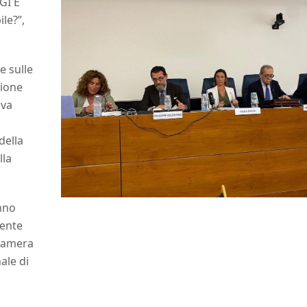
GI E
le?”,
e sulle
zione
iva
della
lla
nno
dente
 Camera
ale di