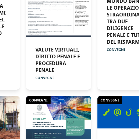
MONDO BAN
LA
LE OPERAZI
MI
STRAORDINA
EL
TRA DUE
LE
DILIGENCE
O
PENALE E TU
DEL RISPAR
VALUTE VIRTUALI,
CONVEGNI
DIRITTO PENALE E
PROCEDURA
PENALE
CONVEGNI
CONVEGNI
CONVEGNI