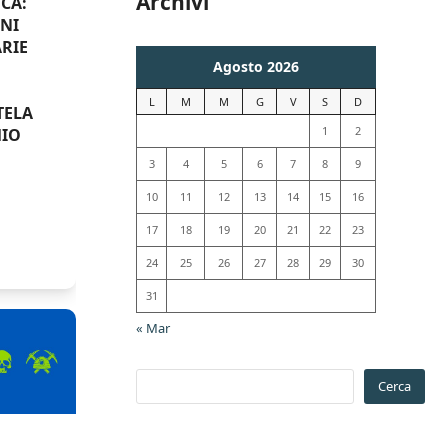
Archivi
CA:
ONI
RIE
Agosto 2026
L
M
M
G
V
S
D
TELA
1
2
MIO
3
4
5
6
7
8
9
10
11
12
13
14
15
16
17
18
19
20
21
22
23
24
25
26
27
28
29
30
31
« Mar
Cerca