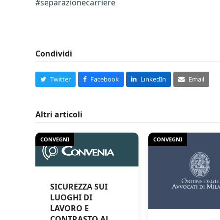
#separazionecarriere
Condividi
Twitter
Facebook
LinkedIn
Email
Altri articoli
CONVEGNI
CONVEGNI
SICUREZZA SUI
LUOGHI DI
LAVORO E
CONTRASTO AL