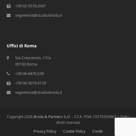
+39 02-5518.2047
segreteria@studiobriola.it
Uffici di Roma
Via Crescenzio, 17/a
00193 Roma
+39 06-6876.539
+39 06-3019.4118
segreteria@studiobriola.it
Copyright 2026
Briola & Partners S.r.l.
– S.T.A. P.IVA 10579350967 | Tutti i
diritti riservati
Privacy Policy
Cookie Policy
Credit