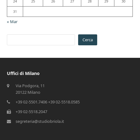
24
25
26
27
28
29
30
31
« Mar
Cerca
Uffici di Milano
Via Podgora, 11
20122 Milano
+39 02-5501.7406 +39 02-5518.0585
+39 02-5518.2047
segreteria@studiobriola.it