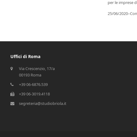
per le imprese d
25/06/2020
–
Con
Uffici di Roma
Via Crescenzio, 17/a
00193 Roma
+39 06-6876.539
+39 06-3019.4118
segreteria@studiobriola.it