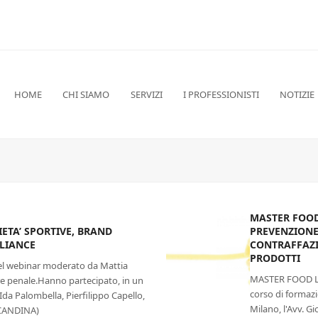
HOME
CHI SIAMO
SERVIZI
I PROFESSIONISTI
NOTIZIE
MASTER FOOD
ETA’ SPORTIVE, BRAND
PREVENZIONE 
PLIANCE
CONTRAFFAZI
PRODOTTI
del webinar moderato da Mattia
MASTER FOOD LAW
ere penale.Hanno partecipato, in un
corso di formazi
 Ida Palombella, Pierfilippo Capello,
Milano, l'Avv. G
OCANDINA)