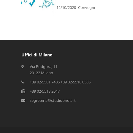
12/10/2020
–
Convegni
Uffici di Milano
Via Podgora, 11
20122 Milano
+39 02-5501.7406 +39 02-5518.0585
+39 02-5518.2047
segreteria@studiobriola.it