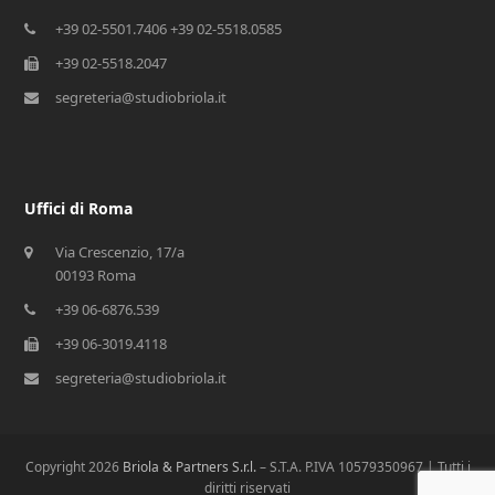
+39 02-5501.7406 +39 02-5518.0585
+39 02-5518.2047
segreteria@studiobriola.it
Uffici di Roma
Via Crescenzio, 17/a
00193 Roma
+39 06-6876.539
+39 06-3019.4118
segreteria@studiobriola.it
Copyright 2026
Briola & Partners S.r.l.
– S.T.A. P.IVA 10579350967 | Tutti i
diritti riservati